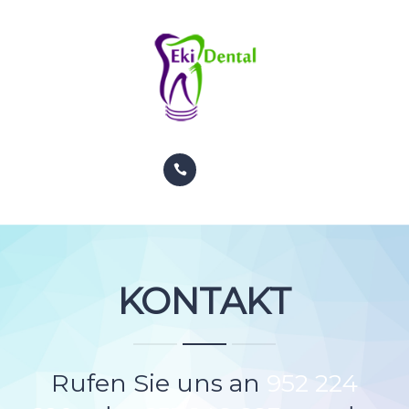
PATIENTEN
TERMIN
KONTAKT
INFO
BEHANDLUNGEN
GALERIE
KIEFERORTHOPÄDIE
PATIENTEN
KONTAKT
TERMIN
KONTAKT
Rufen Sie uns an
952 224