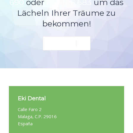
690
oder
653 146 683
um das
INFO
Lächeln Ihrer Träume zu
GALERIE
bekommen!
TERMIN
Eki Dental
Calle Faro 2
Malaga, C.P. 29016
España