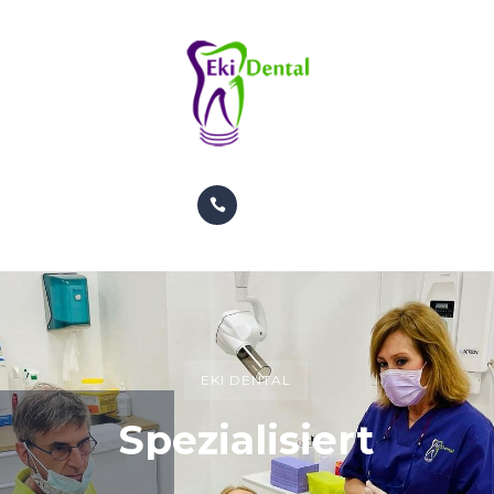
PATIENTEN
TERMIN
KONTAKT
INFO
BEHANDLUNGEN
GALERIE
KIEFERORTHOPÄDIE
PATIENTEN
EKI DENTAL
TERMIN
Spezialisiert
KONTAKT