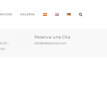
MACION
GALERIA
Reserva una Cita
16:00 -
info@ekidental.com
4:00
HOME
TEAM
DR. ROBERT ANDERSON