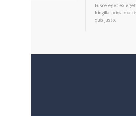
Fusce eget ex eget 
fringilla lacinia ma
quis justo.