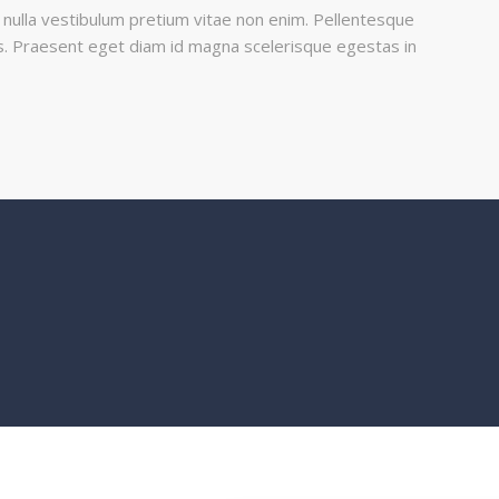
nulla vestibulum pretium vitae non enim. Pellentesque
ttis. Praesent eget diam id magna scelerisque egestas in