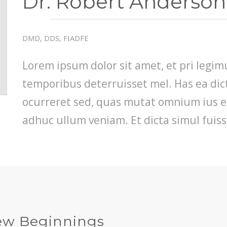
Dr. Robert Anderson
DMD, DDS, FIADFE
Lorem ipsum dolor sit amet, et pri legi
temporibus deterruisset mel. Has ea di
ocurreret sed, quas mutat omnium ius ei
adhuc ullum veniam. Et dicta simul fuiss
ew Beginnings