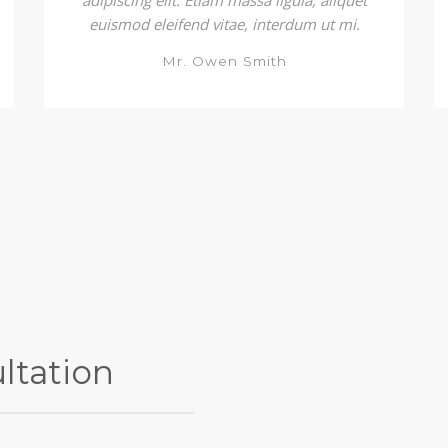
adipiscing elit. Etiam massa ligula, aliquet
euismod eleifend vitae, interdum ut mi.
Mr. Owen Smith
ltation