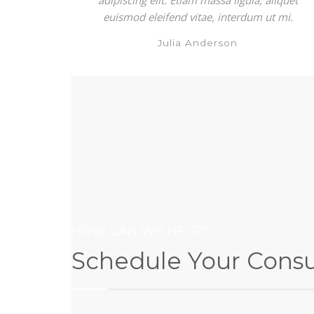
adipiscing elit. Etiam massa ligula, aliquet
euismod eleifend vitae, interdum ut mi.
Julia Anderson
HOW CAN WE HELP?
Schedule Your Consu