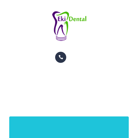
PACIENTES
CITAS
CONTACTO
INFORMACION
TRATAMIENTOS
GALERIA
Fullwidth
ORTODONCIA
HOME
POSTS TAGGED FULLWIDTH
PACIENTES
CITAS
CONTACTO