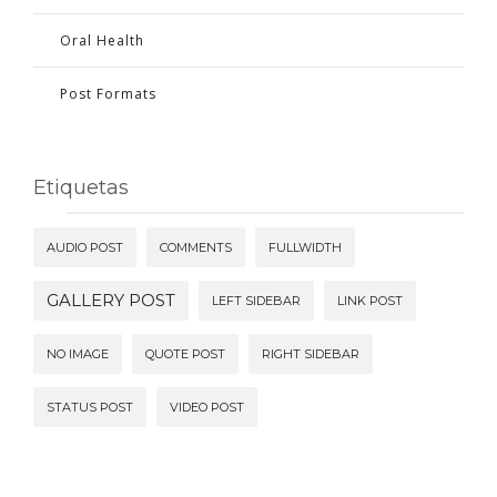
Oral Health
Post Formats
Etiquetas
AUDIO POST
COMMENTS
FULLWIDTH
GALLERY POST
LEFT SIDEBAR
LINK POST
NO IMAGE
QUOTE POST
RIGHT SIDEBAR
STATUS POST
VIDEO POST