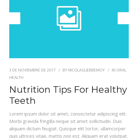
INFORMACION
GALERIA
3 DE NOVIEMBRE DE 2017
BY
NICOLASLIEBBEMOY
IN
ORAL
HEALTH
Nutrition Tips For Healthy
Teeth
Lorem ipsum dolor sit amet, consectetur adipiscing elit.
Morbi gravida fringilla neque sit amet sollicitudin. Duis
aliquam dictum feugiat. Quisque elit tortor, ullamcorper
quis ultrices vitae, mattis non est. Aliquam erat volutpat.