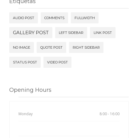
Etiquetas
AUDIO POST
COMMENTS
FULLWIDTH
GALLERY POST
LEFT SIDEBAR
LINK POST
NO IMAGE
QUOTE POST
RIGHT SIDEBAR
STATUS POST
VIDEO POST
Opening Hours
Monday
8:00 - 16:00
Tuesday
8:00 - 16:00